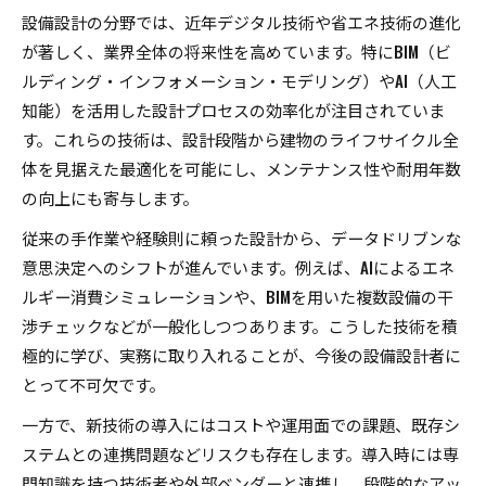
設備設計から一級建築士へのキャリアアップの
設備設計の分野では、近年デジタル技術や省エネ技術の進化
道
が著しく、業界全体の将来性を高めています。特にBIM（ビ
設備設計職で年収アップを目指す具体的なアプ
ルディング・インフォメーション・モデリング）やAI（人工
ローチ
知能）を活用した設計プロセスの効率化が注目されていま
す。これらの技術は、設計段階から建物のライフサイクル全
建築設備士の難易度と合格後の将来性について
体を見据えた最適化を可能にし、メンテナンス性や耐用年数
再生可能エネルギー時代に設備設計が果たす役割
の向上にも寄与します。
設備設計が再生可能エネルギー導入を支える要
従来の手作業や経験則に頼った設計から、データドリブンな
点
意思決定へのシフトが進んでいます。例えば、AIによるエネ
設備設計分野で拡大する電気設備設計の新機会
ルギー消費シミュレーションや、BIMを用いた複数設備の干
スマートシティ構想と設備設計の未来予測
渉チェックなどが一般化しつつあります。こうした技術を積
再生エネ需要増が設備設計者へもたらす恩恵
極的に学び、実務に取り入れることが、今後の設備設計者に
設備設計が脱炭素化に担う専門スキルの重要性
とって不可欠です。
資格取得が設備設計キャリアに与える影響
一方で、新技術の導入にはコストや運用面での課題、既存シ
設備設計キャリア実現に資格はどう役立つか
ステムとの連携問題などリスクも存在します。導入時には専
電気設備設計資格取得で市場価値を高める方法
門知識を持つ技術者や外部ベンダーと連携し、段階的なアッ