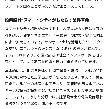
建築設備士取得で得られる年収アップの可能性
プデートを図ることが現実的な対策と言えるでしょう。
設備設計資格がキャリア選択肢を広げる理由
設備設計×スマートシティがもたらす業界革命
難易度の高い資格が設備設計者にもたらす影響
変化する業界で市場価値を高める設備設計の秘訣
スマートシティ構想が進展する中、設備設計の役割は従来の
枠を超え、都市全体のエネルギー最適化や防災・安全性向上
設備設計で市場価値を上げるスキルアップ術
にまで拡大しています。センサーやIoTを活用したリアルタイ
設備設計職が知るべき働き方の多様化と対応策
ム監視、エネルギー管理システム（EMS）の導入が進んでい
建築設備士資格が転職活動で活きる理由
ます。これにより、設備設計者は社会インフラの一翼を担う
設備設計業務の効率化を実現する最新ツール活
存在として、より高度な知識と技術が求められています。
用
具体的には、地方自治体や民間事業者と連携し、地域の特性
設備設計やめとけと言われる理由と実態を解説
や課題に合わせた設備設計が重要となります。例えば、再生
これからの設備設計に必要なスキルと展望
可能エネルギーの地産地消モデルや、災害時の自立型エネル
設備設計に求められるデジタル技術の理解力
ギー供給設備の設計など、社会的ニーズに即した提案が増加
設備設計現場で役立つコミュニケーション能力
しています。こうした分野では、建築設備士や電気設備設計
設備設計職の将来性を左右する専門知識とは
資格を持つ専門家の活躍が不可欠です。