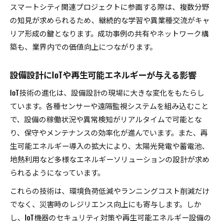
構造設計マッチングが設備設計にもたらす可能
スマートシティ関連プロジェクトに参画する際は、複数分野
性
の知見が求められるため、継続的な学習や異業種交流がキャ
設備設計のきつい現場で成長するノウハウ
リア形成の鍵となります。成功事例の共有やネットワーク構
築も、業界内での価値向上につながります。
設備設計にIoTや再生可能エネルギーが与える影響
IoT技術の進化は、設備設計の現場に大きな変化をもたらし
ています。各種センサーや遠隔監視システムを組み込むこと
で、設備の稼働状況や異常検知がリアルタイムで可能とな
り、保守やメンテナンスの効率化が進んでいます。また、再
生可能エネルギー導入の拡大により、太陽光発電や蓄電池、
地熱利用など多様なエネルギーソリューションの設計が求め
られるようになっています。
これらの技術は、環境負荷低減やランニングコスト削減だけ
でなく、災害時のレジリエンス向上にも寄与します。しか
し、IoT機器のセキュリティ対策や再生可能エネルギー設備の