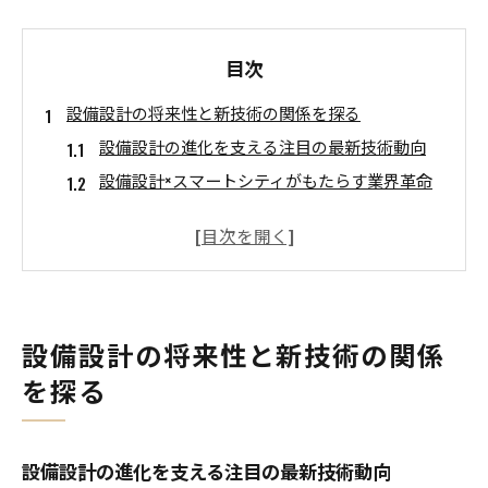
目次
設備設計の将来性と新技術の関係を探る
設備設計の進化を支える注目の最新技術動向
設備設計×スマートシティがもたらす業界革命
設備設計にIoTや再生可能エネルギーが与える
影響
建築設備士が語る設備設計の今と未来
設備設計職の市場価値を高める成長分野の見極
め方
設備設計の将来性と新技術の関係
建築設備士として成長するための道筋とは
を探る
設備設計キャリアの軸となる建築設備士取得戦
略
設備設計の進化を支える注目の最新技術動向
建築設備士受験資格を活用した成長ルート解説