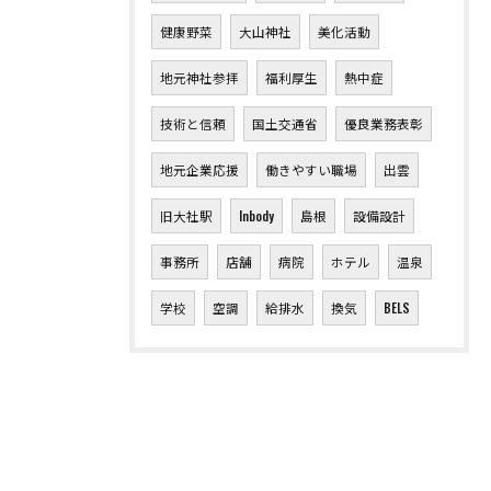
健康野菜
大山神社
美化活動
地元神社参拝
福利厚生
熱中症
技術と信頼
国土交通省
優良業務表彰
地元企業応援
働きやすい職場
出雲
旧大社駅
Inbody
島根
設備設計
事務所
店舗
病院
ホテル
温泉
学校
空調
給排水
換気
BELS