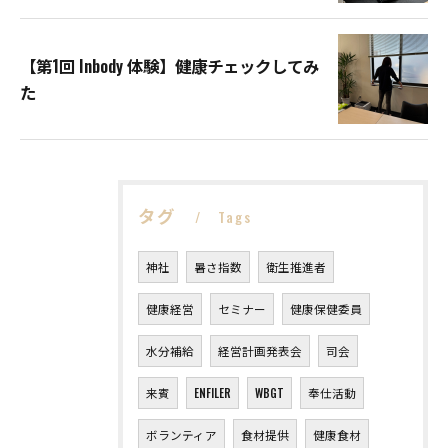
【第1回 Inbody 体験】健康チェックしてみ
た
タグ
Tags
神社
暑さ指数
衛生推進者
健康経営
セミナー
健康保健委員
水分補給
経営計画発表会
司会
来賓
ENFILER
WBGT
奉仕活動
ボランティア
食材提供
健康食材