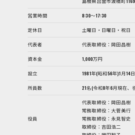
島根県出雲市渡橋町1169
営業時間
8:30～17:30
定休日
土曜日・日曜日・祝日
代表者
代表取締役：岡田昌樹
資本金
1,000万円
設立
1981年(昭和56年)1月14
所員数
21名(令和8年6月現在、
代表取締役：岡田昌樹
常務取締役：大菅美行
役員
常務取締役：永見智史
取締役：吉田浩二
取締役：岡田智子