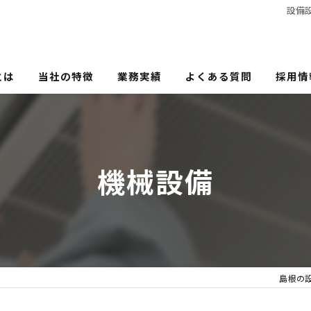
設備
とは
当社の特徴
業務実績
よくある質問
採用情
電気設備
機械設備
機械設備
省エネ
ZEH
ZEB
島根の