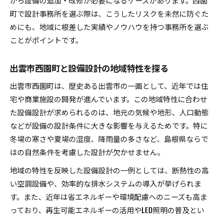
から設備の追加・改修が必要になるケースがあります。西園
機械設計と設備設計の仕事の違いと役割
町で設計事務所を選ぶ際は、こうしたリスクを未然に防ぐた
電気設備設計事務所の業務領域と最新動向
めにも、地域に根差した実績やノウハウを持つ事務所を選ぶ
設備設計業界の今後の展望とキャリア形成
ことがポイントです。
設備設計現場で必要なスキルや知識とは
出雲市西園町と設備設計の地域特性を探る
地元で活かせる設備設計のキャリア戦略
設備設計を活かせる地元キャリアの進め方
出雲市西園町は、歴史ある出雲市の一画として、近年では住
宅や商業施設の開発が進んでいます。この地域特性に合わせ
地元設計事務所で設備設計スキルを伸ばすには
た設備設計が求められるのは、地元の気候や地形、人口動態
設備設計の経験を活かした転職やキャリア形成
などが設備の設計条件に大きな影響を与えるためです。特に
設備設計で地元貢献を目指す働き方の魅力
冬場の寒さや夏場の湿度、降雨量の多さなど、島根県ならで
電気設備設計 会社で広がるキャリアの可能性
はの自然条件を考慮した設計が欠かせません。
地域の特性を反映した設備設計の一例としては、断熱性の高
い空調設備や、効率的な排水システムの導入が挙げられま
す。また、近年は省エネルギーや環境配慮へのニーズも高ま
っており、再生可能エネルギーの活用やLED照明の普及とい