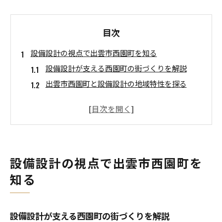
目次
設備設計の視点で出雲市西園町を知る
設備設計が支える西園町の街づくりを解説
出雲市西園町と設備設計の地域特性を探る
設備設計の視点から見る出雲設計事務所の特徴
設備設計が出雲の生活と企業に与える影響とは
総合技研設計など設備設計事務所の役割に注目
機械を活かす設備設計の魅力と特徴
設備設計の視点で出雲市西園町を
機械設備設計が実現する快適な空間づくり
知る
設備設計で活きる機械分野の専門性と強み
機械設備設計事務所の仕事内容と魅力を深掘り
設備設計と機械の連携で生まれる新しい価値
設備設計が支える西園町の街づくりを解説
機械技術が設備設計に与える影響を解説