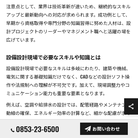
注意点として、業界は技術革新が速いため、継続的なスキル
アップと最新動向への対応が求められます。成功例として、
早期から資格取得や専門分野の知識習得に努めた人材は、設
計プロジェクトのリーダーやマネジメント職へと活躍の場を
広げています。
設備設計現場で必要なスキルや知識とは
設備設計現場で必要なスキルは多岐にわたり、建築や機械、
電気に関する基礎知識だけでなく、CADなどの設計ソフト操
作や法規制への理解が不可欠です。加えて、現場調整力やコ
ミュニケーション能力も重要な要素となります。
例えば、空調や給排水の設計では、配管経路やメンテナンス
動線の確保、エネルギー効率の計算など、細かな配慮が求め
られます。現場ごとに異なる条件や要望に柔軟に対応するた
0853-23-6500
お問い合わせ
め、複数の専門領域を横断的に学ぶ姿勢が大切です。