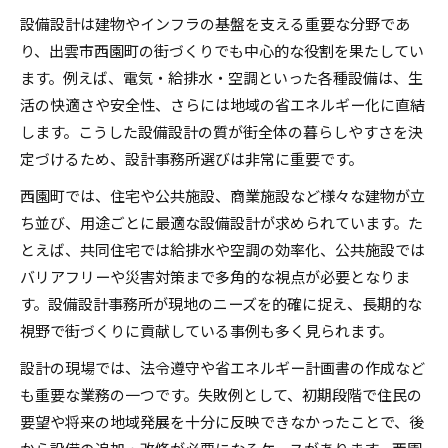
設備設計は建物やインフラの基盤を支える重要な分野であ
就職先選びに役立つ設備設計の基本
り、出雲市西園町の街づくりでも中心的な役割を果たしてい
設備設計職で求められる基本スキルと資質
ます。例えば、電気・給排水・空調といった各種設備は、生
電気設備設計会社と設備設計の違いと選び方
活の快適さや安全性、さらには地域の省エネルギー化に直結
設備設計業界で働く上での職場環境の特徴
します。こうした設備設計の質が街全体の暮らしやすさを決
就職先選びに役立つ設備設計の仕事内容とは
定づけるため、設計事務所選びは非常に重要です。
設備設計事務所に求められる専門知識を整理
西園町では、住宅や公共施設、商業施設など様々な建物が立
出雲市西園町で設備設計を考えるなら
ち並び、用途ごとに最適な設備設計が求められています。た
西園町で設備設計事務所を探す際の着眼点
とえば、共同住宅では給排水や空調の効率化、公共施設では
バリアフリーや災害対策まで多角的な視点が必要となりま
総合技研設計や電気設計事務所の選び方
す。設備設計事務所が現地のニーズを的確に捉え、長期的な
設備設計で重視したい出雲地域の特性とは
視野で街づくりに貢献している事例も多く見られます。
出雲 設計事務所が持つ設備設計の強みを紹介
設計の現場では、法令遵守や省エネルギー計画書の作成など
電気設備設計事務所と設備設計の業務範囲
も重要な業務の一つです。失敗例として、初期段階で住民の
設計事務所の仕事内容と今後の動向
要望や将来の地域発展を十分に反映できなかったことで、後
設備設計事務所で担う主な仕事内容を解説