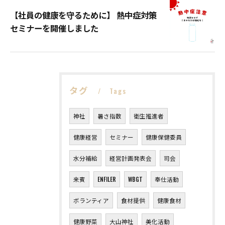
【社員の健康を守るために】 熱中症対策
セミナーを開催しました
タグ
Tags
神社
暑さ指数
衛生推進者
健康経営
セミナー
健康保健委員
水分補給
経営計画発表会
司会
来賓
ENFILER
WBGT
奉仕活動
ボランティア
食材提供
健康食材
健康野菜
大山神社
美化活動