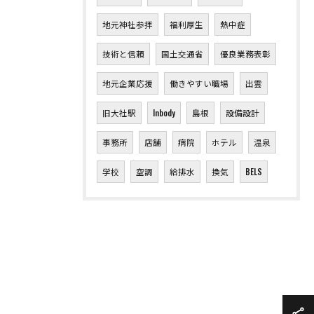
地元神社参拝
福利厚生
熱中症
技術と信頼
国土交通省
優良業務表彰
地元企業応援
働きやすい職場
出雲
旧大社駅
Inbody
島根
設備設計
事務所
店舗
病院
ホテル
温泉
学校
空調
給排水
換気
BELS