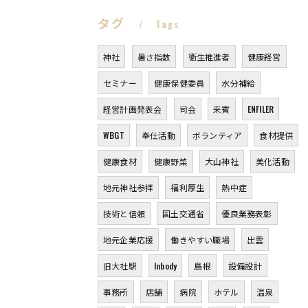
タグ
Tags
神社
暑さ指数
衛生推進者
健康経営
セミナー
健康保健委員
水分補給
経営計画発表会
司会
来賓
ENFILER
WBGT
奉仕活動
ボランティア
食材提供
健康食材
健康野菜
大山神社
美化活動
地元神社参拝
福利厚生
熱中症
技術と信頼
国土交通省
優良業務表彰
地元企業応援
働きやすい職場
出雲
旧大社駅
Inbody
島根
設備設計
事務所
店舗
病院
ホテル
温泉