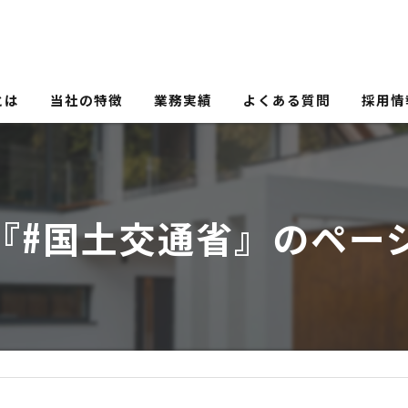
とは
当社の特徴
業務実績
よくある質問
採用情
電気設備
機械設備
『#国土交通省』のペー
省エネ
ZEH
ZEB