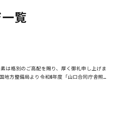
ジ一覧
平素は格別のご高配を賜り、厚く御礼申し上げま
国地方整備局より令和6年度「山口合同庁舎照…