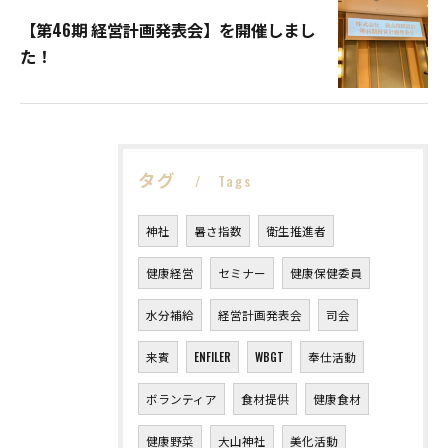
【第46期 経営計画発表会】を開催しまし
た！
タグ
Tags
神社
暑さ指数
衛生推進者
健康経営
セミナー
健康保健委員
水分補給
経営計画発表会
司会
来賓
ENFILER
WBGT
奉仕活動
ボランティア
食材提供
健康食材
健康野菜
大山神社
美化活動