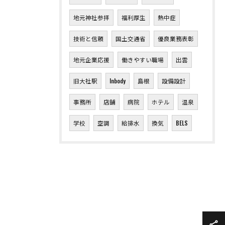
地元神社参拝
福利厚生
熱中症
技術と信頼
国土交通省
優良業務表彰
地元企業応援
働きやすい職場
出雲
旧大社駅
Inbody
島根
設備設計
事務所
店舗
病院
ホテル
温泉
学校
空調
給排水
換気
BELS