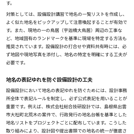
す。
対策としては、設備設計講習で地名の一覧リストを作成し、
よく似た地名をピックアップして注意喚起することが有効で
す。また、現地の一の鳥居（宇迦橋大鳥居）周辺の工事な
ど、地域固有のランドマークを基準に現場を特定する方法も
推奨されています。設備設計の打合せや資料共有時には、必
ず地図や現地写真を添付し、地名の特定を明確にする工夫が
必要です。
地名の表記ゆれを防ぐ設備設計の工夫
設備設計において地名の表記ゆれを防ぐためには、設計事務
所全体で表記ルールを制定し、必ず公式表記を用いることが
重要です。例えば、株式会社総合技研設計では、島根県出雲
市大社町北荒木の案件で、行政発行の地名台帳を基準とした
地名リストをプロジェクトごとに配布しています。こうした
取り組みにより、設計図や提出書類での地名の統一が徹底さ