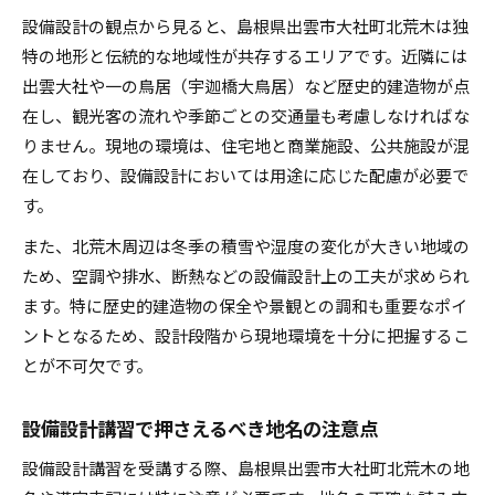
地名の表記ゆれ対策を設備設計講習で習得する
設備設計の観点から見ると、島根県出雲市大社町北荒木は独
方法
特の地形と伝統的な地域性が共存するエリアです。近隣には
出雲大社や一の鳥居（宇迦橋大鳥居）など歴史的建造物が点
出雲大社や北荒木の読み方を設備設計で理解す
在し、観光客の流れや季節ごとの交通量も考慮しなければな
る
りません。現地の環境は、住宅地と商業施設、公共施設が混
修理免や北荒木を正確に把握するコツ
在しており、設備設計においては用途に応じた配慮が必要で
設備設計講習で使える修理免と北荒木の読み方
す。
確認術
また、北荒木周辺は冬季の積雪や湿度の変化が大きい地域の
設備設計資料で間違えやすい地名の見分け方
ため、空調や排水、断熱などの設備設計上の工夫が求められ
修理免の由来と設備設計に活かす知識
ます。特に歴史的建造物の保全や景観との調和も重要なポイ
北荒木の正しい表記と設備設計の連携ポイント
ントとなるため、設計段階から現地環境を十分に把握するこ
設備設計の現場で求められる地名理解力
とが不可欠です。
設備設計講習時に注意したい地名の表記ゆれ
設備設計で防ぐ地名の表記ゆれと記載ミス
設備設計講習で押さえるべき地名の注意点
講習時に役立つ地名表記チェックのポイント
設備設計講習を受講する際、島根県出雲市大社町北荒木の地
設備設計業務で起きやすい地名混同と対策