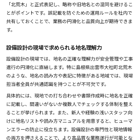
「北荒木」と正式表記し、略称や旧地名との混同を避けるこ
とがポイントです。誤記載を防ぐための運用ルールを社内で
共有しておくことで、業務の円滑化と品質向上が期待できま
す。
設備設計の現場で求められる地名理解力
設備設計の現場では、地名の正確な理解力が安全管理や工事
進行の円滑化に直結します。特に島根県出雲市大社町北荒木
のような、地名の読み方や表記に特徴がある地域では、現場
担当者全員が共通認識を持つことが不可欠です。
具体的には、現地での打ち合わせや書類作成時に地名を正確
に記載し、間違いがないか複数人でチェックする体制を整え
ることが挙げられます。また、新人や経験の浅いスタッフ向
けに地名リストや読み方マニュアルを用意すると、ヒューマ
ンエラーの防止に役立ちます。設備設計の専門性と現地情報
の両方を押さえることで、より高品質な業務遂行が可能とな