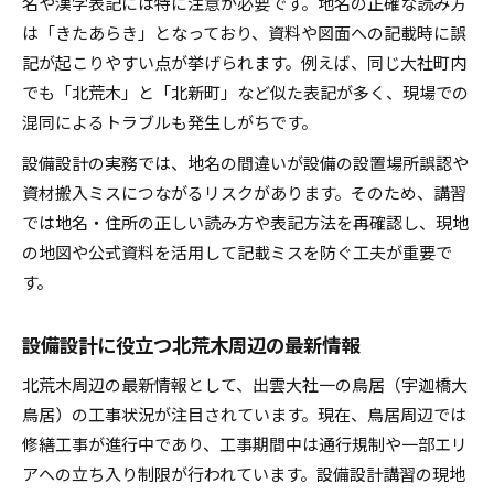
名や漢字表記には特に注意が必要です。地名の正確な読み方
地名の表記ゆれを防ぐ設備設計の工夫
は「きたあらき」となっており、資料や図面への記載時に誤
記が起こりやすい点が挙げられます。例えば、同じ大社町内
設備設計講習で学ぶ正しい地名入力法
でも「北荒木」と「北新町」など似た表記が多く、現場での
一の鳥居工事状況を現場確認で押さえる方法
混同によるトラブルも発生しがちです。
設備設計視点で捉える一の鳥居工事の現状把握
設備設計の実務では、地名の間違いが設備の設置場所誤認や
工事状況を設備設計講習で確認する具体的方法
資材搬入ミスにつながるリスクがあります。そのため、講習
一の鳥居の工事進捗と設備設計の関係性
では地名・住所の正しい読み方や表記方法を再確認し、現地
現場確認が設備設計に与えるメリットとは
の地図や公式資料を活用して記載ミスを防ぐ工夫が重要で
設備設計業務で活きる工事現場の最新情報
す。
住所ミス防止に役立つ設備設計基礎知識
設備設計でミスを防ぐための住所記載ポイント
設備設計に役立つ北荒木周辺の最新情報
講習で身につく設備設計の住所管理ノウハウ
北荒木周辺の最新情報として、出雲大社一の鳥居（宇迦橋大
設備設計講習が教える地名記載の基礎知識
鳥居）の工事状況が注目されています。現在、鳥居周辺では
住所入力のミスを減らす設備設計の実践例
修繕工事が進行中であり、工事期間中は通行規制や一部エリ
アへの立ち入り制限が行われています。設備設計講習の現地
地名ミスを防ぐ設備設計の活用術まとめ