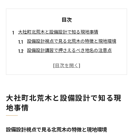
目次
大社町北荒木と設備設計で知る現地事情
設備設計視点で見る北荒木の特徴と現地環境
設備設計講習で押さえるべき地名の注意点
設備設計に役立つ北荒木周辺の最新情報
現地調査が設備設計に与える影響と工夫
設備設計講習受講者が注目する地名の由来
地名や読み方の疑問は設備設計講習で解決
大社町北荒木と設備設計で知る現
設備設計講習で学ぶ正確な地名と読み方の把握
法
地事情
読み方の間違いが設備設計に及ぼす影響を解説
設備設計現場で役立つ地名・読み方確認ポイン
設備設計視点で見る北荒木の特徴と現地環境
ト