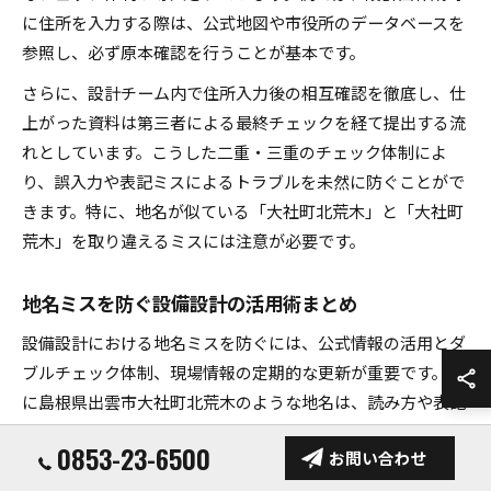
に住所を入力する際は、公式地図や市役所のデータベースを
参照し、必ず原本確認を行うことが基本です。
さらに、設計チーム内で住所入力後の相互確認を徹底し、仕
上がった資料は第三者による最終チェックを経て提出する流
れとしています。こうした二重・三重のチェック体制によ
り、誤入力や表記ミスによるトラブルを未然に防ぐことがで
きます。特に、地名が似ている「大社町北荒木」と「大社町
荒木」を取り違えるミスには注意が必要です。
地名ミスを防ぐ設備設計の活用術まとめ
設備設計における地名ミスを防ぐには、公式情報の活用とダ
ブルチェック体制、現場情報の定期的な更新が重要です。特
に島根県出雲市大社町北荒木のような地名は、読み方や表記
の誤りがトラブルの原因となるため、常に正確な情報管理が
0853-23-6500
お問い合わせ
求められます。