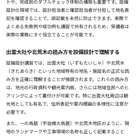
トや、完成前のダブルチェック体制の構築も重要です。設備
設計の現場では、設計担当者と確認担当者が分担して地名表
記を確認することで、誤記載を未然に防止できます。実務で
よくある失敗例や成功例も講習で共有されるため、受講者は
実際の業務にすぐ役立てることが可能です。
出雲大社や北荒木の読み方を設備設計で理解する
設備設計講習では、出雲大社（いずもたいしゃ）や北荒木
（きたあらき）といった地域特有の地名・施設名の正式な読
み方を正確に理解することが強調されます。これらの読み方
は、地元の行政資料や観光案内板、さらには地域住民へのヒ
アリングによって裏付けが可能です。特に出雲大社周辺は観
光地としても有名で、住所表記や案内標識の多様性に注意が
必要です。
また、一の鳥居（宇迦橋大鳥居）や北荒木地区のように、現
地のランドマークや工事現場の名称も正しく記載すること