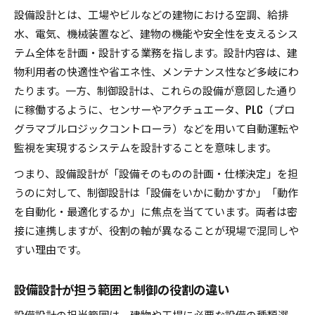
設備設計とは、工場やビルなどの建物における空調、給排
設備設計と比較する制御設計向きの人物像
水、電気、機械装置など、建物の機能や安全性を支えるシス
実務で役立つ設備設計の基礎知識
テム全体を計画・設計する業務を指します。設計内容は、建
設備設計の基礎知識と実務での活用ポイント
物利用者の快適性や省エネ性、メンテナンス性など多岐にわ
制御設計との連携で重要な設備設計の知識
たります。一方、制御設計は、これらの設備が意図した通り
設備設計の実務手順と制御設計の関連性
に稼働するように、センサーやアクチュエータ、PLC（プロ
設備設計の勉強法と現場での応用事例
グラマブルロジックコントローラ）などを用いて自動運転や
監視を実現するシステムを設計することを意味します。
設備設計を活かすための制御設計の基本
制御設計と回路設計の境界を明確化
つまり、設備設計が「設備そのものの計画・仕様決定」を担
設備設計を軸に回路設計と制御設計の違いを整
うのに対して、制御設計は「設備をいかに動かすか」「動作
理
を自動化・最適化するか」に焦点を当てています。両者は密
接に連携しますが、役割の軸が異なることが現場で混同しや
制御設計と回路設計の担当範囲を明確に解説
すい理由です。
設備設計で押さえるべき回路設計との違い
制御設計と電気設計の違いを実務で理解
設備設計が担う範囲と制御の役割の違い
回路設計と制御設計の関係と設備設計の役割
設備設計の担当範囲は、建物や工場に必要な設備の種類選