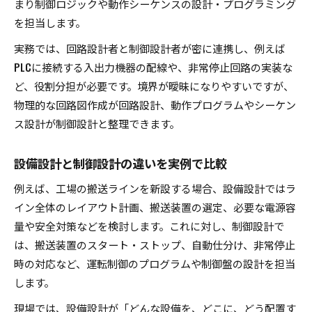
まり制御ロジックや動作シーケンスの設計・プログラミング
実務で役立つ設備設計からPLCまでの理解法
を担当します。
実務では、回路設計者と制御設計者が密に連携し、例えば
PLCに接続する入出力機器の配線や、非常停止回路の実装な
ど、役割分担が必要です。境界が曖昧になりやすいですが、
物理的な回路図作成が回路設計、動作プログラムやシーケン
ス設計が制御設計と整理できます。
設備設計と制御設計の違いを実例で比較
例えば、工場の搬送ラインを新設する場合、設備設計ではラ
イン全体のレイアウト計画、搬送装置の選定、必要な電源容
量や安全対策などを検討します。これに対し、制御設計で
は、搬送装置のスタート・ストップ、自動仕分け、非常停止
時の対応など、運転制御のプログラムや制御盤の設計を担当
します。
現場では、設備設計が「どんな設備を、どこに、どう配置す