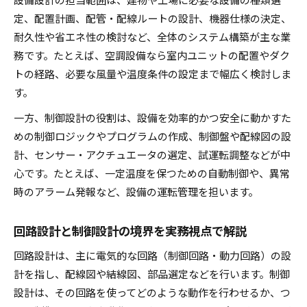
制御設計業界で年収・キャリアを考えるポイント
定、配置計画、配管・配線ルートの設計、機器仕様の決定、
設備設計経験が制御設計の年収に与える影響
耐久性や省エネ性の検討など、全体のシステム構築が主な業
制御設計と設備設計のキャリア比較ポイント
務です。たとえば、空調設備なら室内ユニットの配置やダク
制御設計で年収アップするために必要な設備設
トの経路、必要な風量や温度条件の設定まで幅広く検討しま
計知識
す。
キャリア形成に役立つ設備設計と制御設計の経
一方、制御設計の役割は、設備を効率的かつ安全に動かすた
験
めの制御ロジックやプログラムの作成、制御盤や配線図の設
制御設計業界で評価される設備設計スキルの重
計、センサー・アクチュエータの選定、試運転調整などが中
要性
心です。たとえば、一定温度を保つための自動制御や、異常
PLCまで理解する設備設計の流れを徹底整理
時のアラーム発報など、設備の運転管理を担います。
設備設計からPLC制御までの一連の流れを解説
回路設計と制御設計の境界を実務視点で解説
設備設計とPLCの関係性と設計手順のポイント
制御盤設計やPLC学習で活かせる設備設計の知
回路設計は、主に電気的な回路（制御回路・動力回路）の設
識
計を指し、配線図や結線図、部品選定などを行います。制御
設備設計と制御設計の連携で重視すべき工程
設計は、その回路を使ってどのような動作を行わせるか、つ