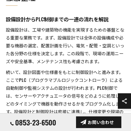
設備設計からPLC制御までの一連の流れを解説
設備設計は、工場や建築物の機能を実現するための基盤とな
る重要な業務です。まず、設備設計では全体の設備構成や必
要な機器の選定、配置計画を行い、電気・配管・空調といっ
た各分野の仕様を決定します。この段階で、現場の運用ニー
ズや安全基準、メンテナンス性も考慮されます。
続いて、設計図面や仕様書をもとに制御設計へと進みます。
ここでPLC（プログラマブルロジックコントローラ）による
自動制御や監視システムの設計が行われます。PLC制御で
は、センサーやアクチュエータの信号をどのように処理し、
どのタイミングで機器を動作させるかをプログラム化しま
す。設備設計と制御設計は密接に連携し、仕様変更や現場の
課題に柔軟に対応することが求められます。
0853-23-6500
お問い合わせ
実際の現場では、設備設計からPLC制御設計まで一貫した流