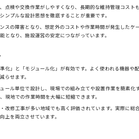
、点検や交換作業がしやすくなり、長期的な維持管理コスト
設備設計で寿命を延ばす発想と手法
シンプルな設計思想を徹底することが重要です。
長寿命化を目指した設備設計の基本
ンスの障害となり、想定外のコストや作業時間が発生したケ
維持管理しやすい設備設計のポイント
能となり、施設運営の安定につながっています。
長く使える設備設計の設計者視点
設備設計の耐久性を高める方法とは
ク
準化」と「モジュール化」が有効です。よく使われる機器や
減らせます。
ュール単位で設計し、現場での組み立てや設置作業を簡素化
、現地での作業時間を大幅に短縮できます。
・改修工事が多い地域でも高く評価されています。実際に総
向上を両立させています。