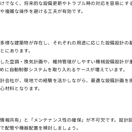
けでなく、将来的な設備更新やトラブル時の対応を容易にす
設備設計で生産性を高める考え方
や複雑な操作を避ける工夫が有効です。
工業団地の設備設計で意識すべき点
省エネを実現する設備設計の工夫
設備設計で実現する省エネの基本戦略
省エネ効果を高める設備設計の工夫点
多様な建築物が存在し、それぞれの用途に応じた設備設計の
エネルギー効率と設備設計の関係性
とにあります。
設備設計でランニングコストを抑える方法
した空調・換気計画や、維持管理がしやすい機械設備設計が
省エネ型設備設計の実践事例と効果
めに自動制御システムを取り入れるケースが増えています。
複雑化対策に役立つ設備設計の秘訣
計会社が、現地での経験を活かしながら、最適な設備計画を
複雑化を抑える設備設計の進め方
心材料となります。
設備設計で複雑さを減らす整理術
現場で役立つ設備設計のトラブル防止策
複雑化を回避する設備設計の工夫例
情報共有」と「メンテナンス性の確保」が不可欠です。設計
設備設計の簡素化がもたらすメリット
で配管や機器配置を検討しましょう。
長く使える設備設計を実現する思考法