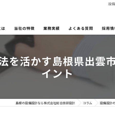
設
とは
当社の特徴
業務実績
よくある質問
採用情
電気設備
法を活かす島根県出雲
機械設備
イント
省エネ
ZEH
ZEB
島根の設備設計なら株式会社総合技研設計
コラム
設備設計