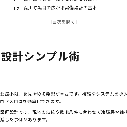
斐川町黒目で広がる設備設計の基本
設備設計で失敗しないシンプルな工夫
現場で役立つ設備設計の時短テクニック
設備設計の見直しで得られる効果とは
設備設計を効率化する実践知識集
備設計シンプル術
設備設計の効率化に欠かせない視点
現場で学ぶ設備設計の時短テクニック
設備設計の効率アップ事例とポイント
設備設計業務を支える最新ノウハウ集
設備設計でよくある課題と対策方法
要最小限」を見極める発想が重要です。複雑なシステムを導
工業施設に適した設備設計技法とは
ロセス自体を効率化できます。
工業施設で求められる設備設計の基本
の設備設計では、現地の気候や敷地条件に合わせて冷暖房や給
設備設計技術の導入ポイントを解説
減した事例があります。
工業施設向け設備設計の成功要因