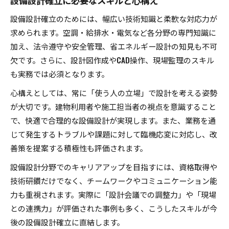
設備設計確立に必要なスキルと心構え
設備設計スキルが業界で求められる理由
設備設計確立のためには、幅広い技術知識と柔軟な対応力が
今注目される設備設計の法的地位とは
求められます。空調・給排水・電気など各分野の専門知識に
設備設計確立が法的地位強化に与える影響
加え、法令遵守や安全管理、省エネルギー設計の知見も不可
欠です。さらに、設計図作成やCAD操作、現場監理のスキル
設備設計一級建築士の法的優位性を解説
も実務では必須となります。
建築士法改正と設備設計の変化に注目
設備設計業務の法適合性と今後の動向
心構えとしては、常に「使う人の立場」で設計を考える姿勢
が大切です。建物利用者や施工担当者の視点を意識すること
設備設計確立のために知るべき法知識
で、快適で合理的な設備設計が実現します。また、業務を通
じて発生するトラブルや課題に対して臨機応変に対応し、改
善策を提案する積極性も評価されます。
設備設計分野でのキャリアアップを目指すには、資格取得や
技術研鑽だけでなく、チームワークやコミュニケーション能
力も重視されます。実際に「設計会議での調整力」や「現場
との連携力」が評価された事例も多く、こうしたスキルが今
後の設備設計確立に直結します。