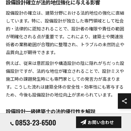
設備設計確立が法的地位強化に与える影響
設備設計の確立は、建築分野における法的地位の強化に直結
しています。特に、設備設計が独立した専門領域として社会
的・法律的に認知されることで、設計者の権限や責任の範囲
が明確化される点が重要です。これにより、建築士や関連技
術者の業務範囲が合理的に整理され、トラブルの未然防止や
品質向上が期待できます。
例えば、従来は意匠設計や構造設計の陰に隠れがちだった設
備設計ですが、法的な地位が確立されることで、設計ミスや
施工時の課題発生時にも専門家としての発言力が高まりま
す。こうした流れは建築全体の安全性・効率性にも寄与する
ため、今後も設備設計の地位向上が求められています。
設備設計一級建築士の法的優位性を解説
0853-23-6500
設備設計一級建築士は、建築設備分野において高度な専門知
お問い合わせ
識と技術を有することが法的に認められています。この資格