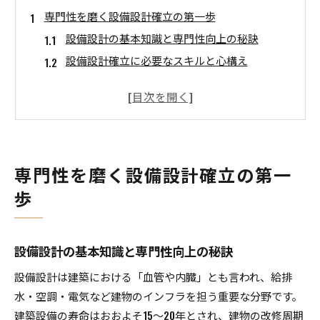
専門性を磨く設備設計確立の第一歩
設備設計の基本知識と専門性向上の秘訣
設備設計確立に必要なスキルと心構え
建築設備設計で求められる実務力とは
設備設計確立を目指す人の特徴と適性
設備設計分野でキャリアを切り開く方法
設備設計ならではのキャリア形成戦略
専門性を磨く設備設計確立の第一
設備設計で実現する理想のキャリアパス
歩
設備設計確立を活かした転職成功の秘訣
大手への就職で得られる設備設計の強み
設備設計のキャリアアップで意識すべき視点
設備設計の基本知識と専門性向上の秘訣
設備設計経験が広げる働き方の多様性
設備設計は建築における「血管や内臓」とも言われ、給排
資格取得に向けた設備設計の実務経験
水・空調・電気など建物のインフラを担う重要な分野です。
設備設計の実務経験が資格取得に直結する理由
建築設備の寿命はおおよそ15～20年とされ、建物の改修周期