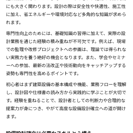
効率的な設備設計実務経験の積み方と注意点
にも大きく関わります。設計の際は安全性や快適性、施工性
設備設計確立に役立つ現場経験の重要性
に加え、省エネルギーや環境対応など多角的な知識が求めら
資格取得に必要な設備設計の実践例紹介
れます。
設備設計の実務がキャリア形成に与える影響
専門性向上のためには、基礎知識の習得に加えて、実際の設
建築インフラ支える設備設計の役割
計業務を通じた経験の積み重ねが不可欠です。例えば、現場
設備設計確立でインフラ機能を最適化する方法
での監理や改修プロジェクトへの参画は、理論では得られな
い実務力を養う絶好の機会となります。また、学会やセミナ
建築設備設計が担う社会的役割と責任
ーへの参加、最新の法改正や技術動向をキャッチアップする
快適な建築空間を生む設備設計の工夫
姿勢も専門性を高めるポイントです。
省エネとコスト削減を実現する設備設計確立
初心者はまず建築設備の基本構成や機能、業務フローを理解
設備設計の安定運用が建築価値を高める理由
し、設計図や仕様書の読み方から実践的に学ぶことが大切で
設備設計確立で広がる将来設計の可能性
す。経験を重ねることで、設計者としての判断力や合理的な
設備設計確立がもたらすキャリアの広がり
提案力が身につき、やがて高度な設備設計確立への道が開け
新分野へ挑戦できる設備設計の未来展望
ます。
設備設計資格で実現する多彩な働き方
設備設計確立が独立開業の選択肢を広げる