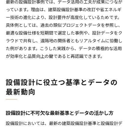
最新の設備設計事例では、データ活用の工夫が成果につなが
設備設計における電子版基準資料の使い方
っています。理由は、建築設備設計基準の改訂や省エネルギ
設備設計データと電子版基準の効果的な連動方
ー技術の進化により、設計要件が高度化しているためです。
法
具体例としては、過去の類似プロジェクトデータを参照し、
最適な設備仕様を短期間で選定した事例や、設計データをク
基準電子版の検索機能で設備設計をサポート
ラウドで共有し、遠隔地の関係者ともリアルタイムに協働し
設備設計の現場で電子版基準を活用するメリッ
た例があります。こうした実践から、データの積極的な活用
ト
が効率化と品質向上の鍵であると再認識できます。
電子版基準のダウンロードと設備設計応用法
設計データ活用による業務効率化の秘訣
設計データ活用で設備設計の業務を効率化する
設備設計に役立つ基準とデータの
方法
最新動向
設備設計の手順簡略化につながるデータ管理術
設備設計データの共有でチーム作業を円滑に進
める
設備設計に不可欠な最新基準とデータの活かし方
設備設計でミスを減らすデータ活用の工夫
設備設計においては、最新の建築設備設計基準と設備設計デ
設備設計の品質向上を支えるデータ整理のポイ