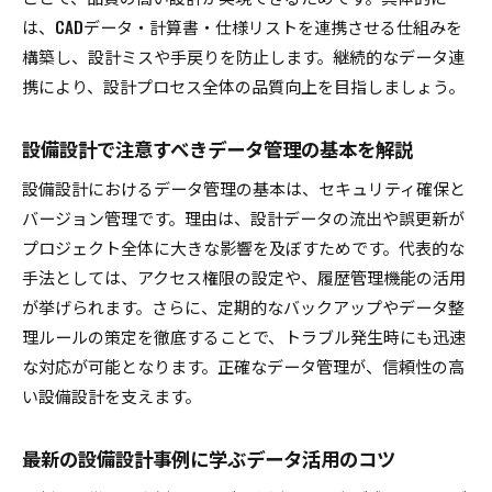
は、CADデータ・計算書・仕様リストを連携させる仕組みを
削減術
構築し、設計ミスや手戻りを防止します。継続的なデータ連
省エネ設備導入で設備設計の価値を高める考え
携により、設計プロセス全体の品質向上を目指しましょう。
方
設備設計に必要なスキルを深掘り解説
設備設計で注意すべきデータ管理の基本を解説
設備設計に求められる基礎スキルと実務力の高
設備設計におけるデータ管理の基本は、セキュリティ確保と
め方
バージョン管理です。理由は、設計データの流出や誤更新が
設備設計の現場で役立つ専門スキルを徹底解説
プロジェクト全体に大きな影響を及ぼすためです。代表的な
設備設計に必要なCAD操作スキルの習得法
手法としては、アクセス権限の設定や、履歴管理機能の活用
基準理解と設備設計データ活用のスキルアップ
が挙げられます。さらに、定期的なバックアップやデータ整
術
理ルールの策定を徹底することで、トラブル発生時にも迅速
設備設計のキャリア形成に役立つスキルとは
な対応が可能となります。正確なデータ管理が、信頼性の高
設備設計のスキルアップで実現する業務効率化
い設備設計を支えます。
建築設備設計基準の電子版を使いこなすコツ
最新の設備設計事例に学ぶデータ活用のコツ
建築設備設計基準電子版の活用で設備設計を効
率化