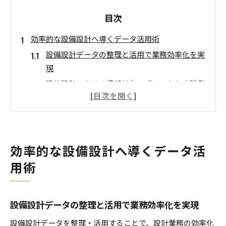
目次
効率的な設備設計へ導くデータ活用術
設備設計データの整理と活用で業務効率化を実
現
設備設計における情報共有のポイントと実践例
設計プロセスを支える設備設計データの重要性
設備設計の手順とデータ連携による品質向上策
設備設計で注意すべきデータ管理の基本を解説
最新の設備設計事例に学ぶデータ活用のコツ
効率的な設備設計へ導くデータ活
設備設計に役立つ基準とデータの最新動向
用術
設備設計に不可欠な最新基準とデータの活かし
方
設備設計データの整理と活用で業務効率化を実現
設備設計データと建築設備設計基準の連携方法
設備設計で押さえたい基準改訂のポイント
設備設計データを整理・活用することで、設計業務の効率化