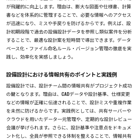
が飛躍的に向上します。理由は、膨大な図面や仕様書、計算
建築設備設計基準pdf版の利便性と利用法
書などを体系的に管理することで、必要な情報へのアクセス
設備設計データ活用で基準遵守を徹底するコツ
が迅速になり、ミスや手戻りを防げるからです。例えば、設
基準のダウンロード情報と設備設計現場の活用
計初期段階で過去の設備設計データを参照し類似案件を分析
例
することで、最適な設計案を短時間で導出できます。データ
建築設備設計基準の資料を活かす方法
ベース化・ファイル命名ルール・バージョン管理の徹底を実
建築設備設計基準の資料を読み解く設備設計の
践し、効率化を実感しましょう。
コツ
設備設計で役立つ基準資料の入手と運用方法
設備設計における情報共有のポイントと実践例
設備設計データと基準資料の組み合わせ活用法
設備設計では、設計チーム間の情報共有がプロジェクト成功
国土交通省の基準資料を設備設計で活用する方
の鍵となります。理由は、CADデータや設計基準、仕様変更
法
などの情報が正確に伝達されることで、設計ミスや重複作業
建築設備設計基準の過去資料から学ぶ設計の工
を未然に防げるからです。実践例としては、共有サーバーや
夫
クラウドを用いたデータ一元管理や、定期的な設計レビュー
会議が挙げられます。さらに、設計基準や注意点をドキュメ
設備設計における基準資料の継続的な活用戦略
ント化し、全員が参照できる体制を整えることで、情報共有
設備設計のCAD活用で設計力を高める