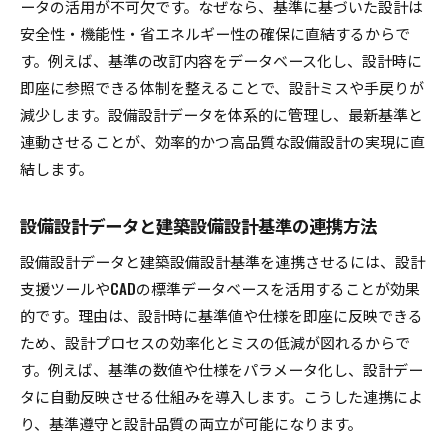
ータの活用が不可欠です。なぜなら、基準に基づいた設計は
ント
安全性・機能性・省エネルギー性の確保に直結するからで
設備設計業務の省力化に役立つデータ連携術
す。例えば、基準の改訂内容をデータベース化し、設計時に
即座に参照できる体制を整えることで、設計ミスや手戻りが
減少します。設備設計データを体系的に管理し、最新基準と
連動させることが、効率的かつ高品質な設備設計の実現に直
結します。
設備設計データと建築設備設計基準の連携方法
設備設計データと建築設備設計基準を連携させるには、設計
支援ツールやCADの標準データベースを活用することが効果
的です。理由は、設計時に基準値や仕様を即座に反映できる
ため、設計プロセスの効率化とミスの低減が図れるからで
す。例えば、基準の数値や仕様をパラメータ化し、設計デー
タに自動反映させる仕組みを導入します。こうした連携によ
り、基準遵守と設計品質の両立が可能になります。