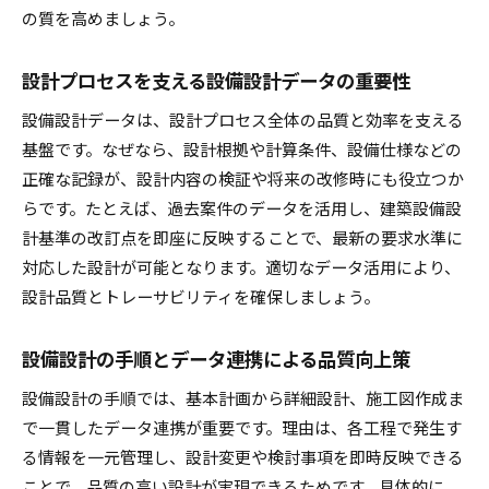
の質を高めましょう。
設備設計のCAD活用で効率化と品質向上を実現
設備設計のためのCADソフト選定ポイント
設計プロセスを支える設備設計データの重要性
設備設計データとCAD連携で設計手順を最適化
設備設計データは、設計プロセス全体の品質と効率を支える
省エネルギー設計をCADで行う実践的な方法
基盤です。なぜなら、設計根拠や計算条件、設備仕様などの
CADデータ管理で設備設計の作業効率を向上
正確な記録が、設計内容の検証や将来の改修時にも役立つか
設備設計に必要なCADスキル習得のポイント
らです。たとえば、過去案件のデータを活用し、建築設備設
設計データを通じた省エネ設備の実現法
計基準の改訂点を即座に反映することで、最新の要求水準に
設備設計データ活用で省エネ設備を実現するノ
対応した設計が可能となります。適切なデータ活用により、
ウハウ
設計品質とトレーサビリティを確保しましょう。
設備設計における省エネルギー技術導入のポイ
設備設計の手順とデータ連携による品質向上策
ント
設計データと基準を踏まえた省エネ提案の進め
設備設計の手順では、基本計画から詳細設計、施工図作成ま
方
で一貫したデータ連携が重要です。理由は、各工程で発生す
設備設計の手順と省エネ設計の効果的な連携
る情報を一元管理し、設計変更や検討事項を即時反映できる
ことで、品質の高い設計が実現できるためです。具体的に
設備設計データを使ったライフサイクルコスト